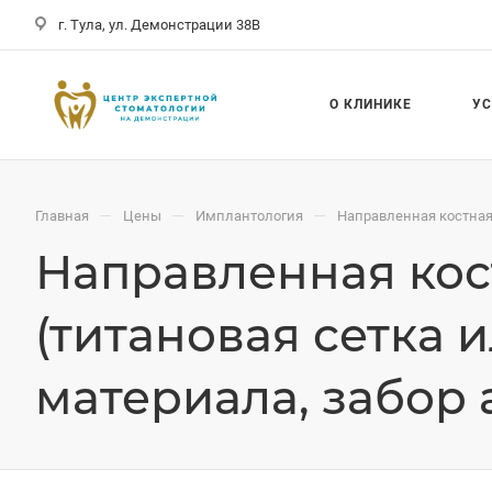
г. Тула, ул. Демонстрации 38В
О КЛИНИКЕ
У
—
—
—
Главная
Цены
Имплантология
Направленная костная 
Направленная кос
(титановая сетка 
материала, забор 