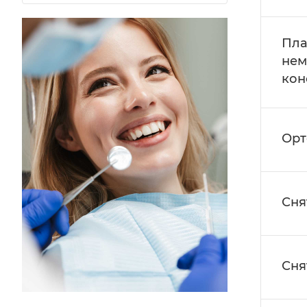
Пла
нем
кон
Орт
Сня
Сня