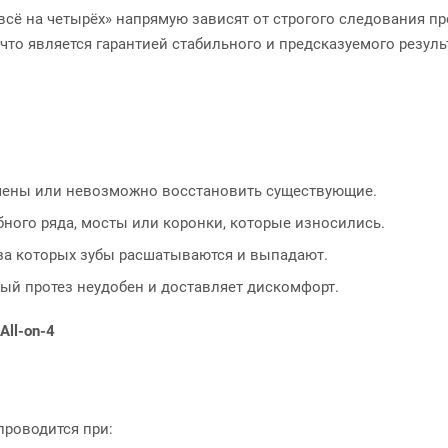
«всё на четырёх» напрямую зависят от строгого следования 
то является гарантией стабильного и предсказуемого резуль
рачены или невозможно восстановить существующие.
бного ряда, мосты или коронки, которые износились.
з-за которых зубы расшатываются и выпадают.
ный протез неудобен и доставляет дискомфорт.
ll-on-4
проводится при: