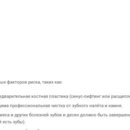
х факторов риска, таких как:
редварительная костная пластика (синус-лифтинг или расщепл
дима профессиональная чистка от зубного налёта и камня.
риеса и других болезней зубов и десен должно быть заверше
 есть зубы).