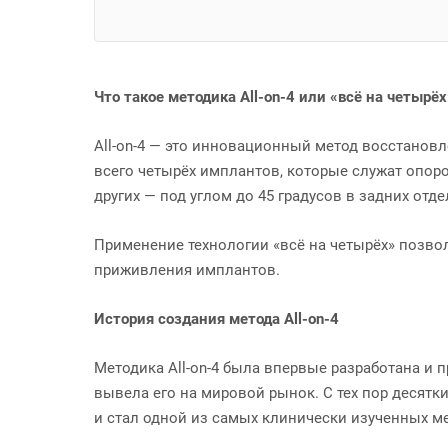
Что такое методика All-on-4 или «всё на четырёх
All-on-4 — это инновационный метод восстановл
всего четырёх имплантов, которые служат опоро
других — под углом до 45 градусов в задних от
Применение технологии «всё на четырёх» позвол
приживления имплантов.
История создания метода All-on-4
Методика All-on-4 была впервые разработана и п
вывела его на мировой рынок. С тех пор десят
и стал одной из самых клинически изученных ме