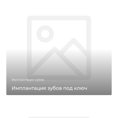
Имплантация зубов
Имплантация зубов под ключ