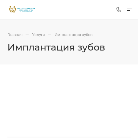
—
—
Главная
Услуги
Имплантация зубов
Имплантация зубов