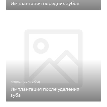
Имплантация передних зубов
Имплантация зубов
Имплантация после удаления
зуба