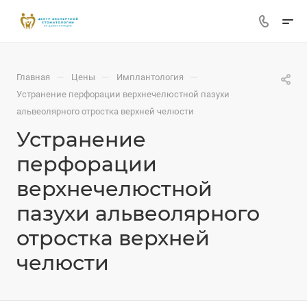
—
—
—
Главная
Цены
Имплантология
Устранение перфорации верхнечелюстной пазухи
альвеолярного отростка верхней челюсти
Устранение
перфорации
верхнечелюстной
пазухи альвеолярного
отростка верхней
челюсти