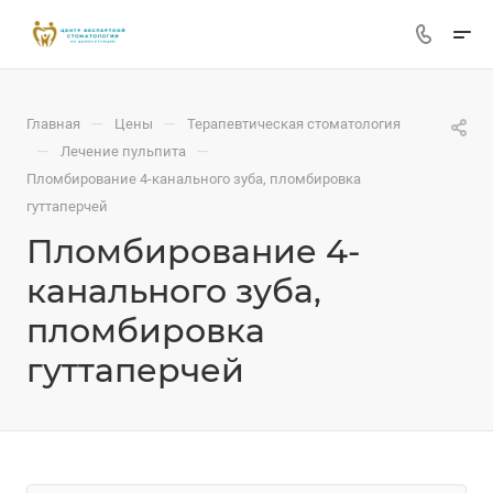
—
—
Главная
Цены
Терапевтическая стоматология
—
—
Лечение пульпита
Пломбирование 4-канального зуба, пломбировка
гуттаперчей
Пломбирование 4-
канального зуба,
пломбировка
гуттаперчей